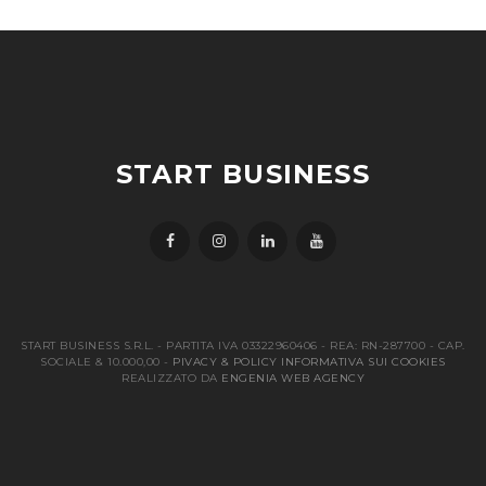
START BUSINESS
START BUSINESS S.R.L. - PARTITA IVA 03322960406 - REA: RN-287700 - CAP.
SOCIALE & 10.000,00 -
PIVACY & POLICY
INFORMATIVA SUI COOKIES
REALIZZATO DA
ENGENIA WEB AGENCY