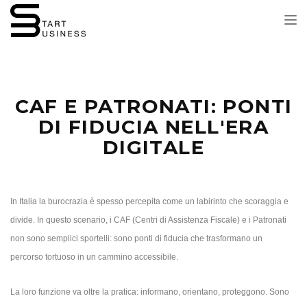
Tog
nav
CAF E PATRONATI: PONTI
DI FIDUCIA NELL'ERA
DIGITALE
In Italia la burocrazia è spesso percepita come un labirinto che scoraggia e
divide. In questo scenario, i CAF (Centri di Assistenza Fiscale) e i Patronati
non sono semplici sportelli: sono ponti di fiducia che trasformano un
percorso tortuoso in un cammino accessibile.
La loro funzione va oltre la pratica: informano, orientano, proteggono. Sono