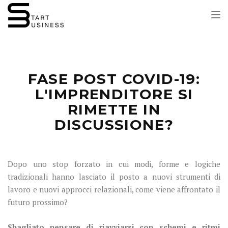
Tog
nav
FASE POST COVID-19:
L'IMPRENDITORE SI
RIMETTE IN
DISCUSSIONE?
Dopo uno stop forzato in cui modi, forme e logiche
tradizionali hanno lasciato il posto a nuovi strumenti di
lavoro e nuovi approcci relazionali, come viene affrontato il
futuro prossimo?
Sbagliato pensare di riavviarsi con schemi e ritmi